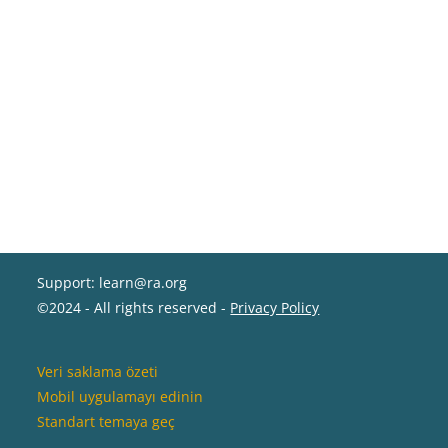
Support: learn@ra.org
©2024 - All rights reserved -
Privacy Policy
Veri saklama özeti
Mobil uygulamayı edinin
Standart temaya geç