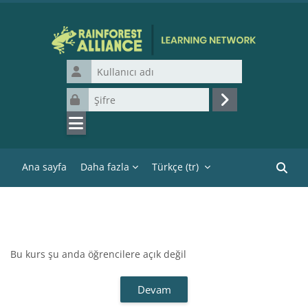
Ana içeriğe git
Kullanıcı adı
Şifre
Giriş yap
Ana sayfa
Daha fazla
Türkçe ‎(tr)‎
Kurslar
Bu kurs şu anda öğrencilere açık değil
Devam