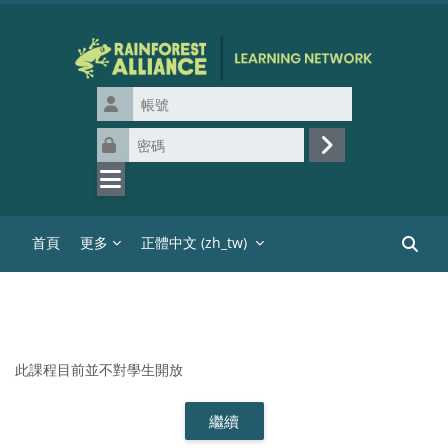
跳至主內容
帳號
密碼
登入
首頁
更多
正體中文 ‎(zh_tw)‎
搜尋課
此課程目前並不對學生開放
繼續