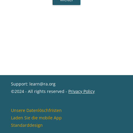
Support: learn@ra.org
©2024 - All rights reserved -
Privacy Policy
Unsere Datenlöschfristen
Laden Sie die mobile App
Standarddesign