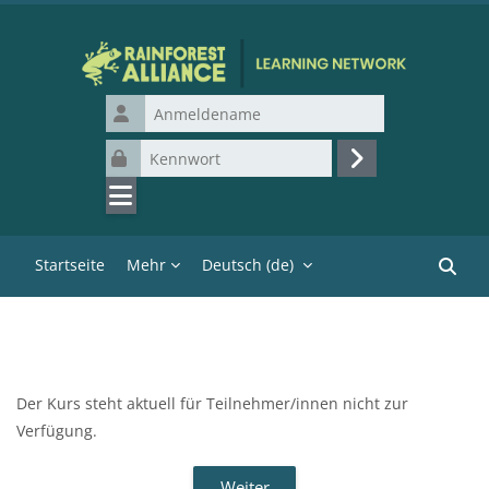
Zum Hauptinhalt
Anmeldename
Kennwort
Login
Startseite
Mehr
Deutsch ‎(de)‎
Kurse 
Der Kurs steht aktuell für Teilnehmer/innen nicht zur
Verfügung.
Weiter