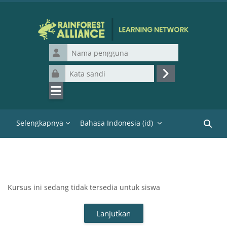
Lewati ke konten utama
Nama pengguna
Kata sandi
Masuk
Selengkapnya
Bahasa Indonesia ‎(id)‎
Cari k
Kursus ini sedang tidak tersedia untuk siswa
Lanjutkan