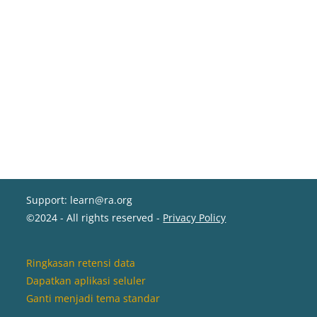
Support: learn@ra.org
©2024 - All rights reserved -
Privacy Policy
Ringkasan retensi data
Dapatkan aplikasi seluler
Ganti menjadi tema standar