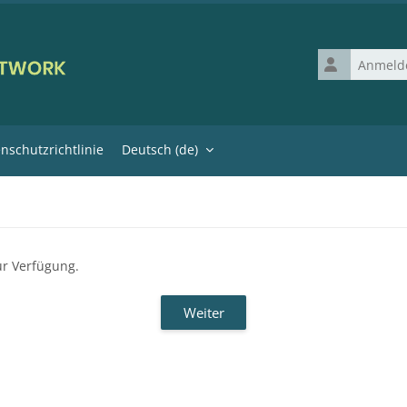
Anmeldename
nschutzrichtlinie
Deutsch ‎(de)‎
ur Verfügung.
Weiter