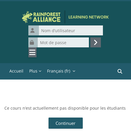
Passer au contenu principal
Nom d’utilisateur
Mot de passe
Connexion
Accueil
Plus
Français ‎(fr)‎
Recher
Ce cours n’est actuellement pas disponible pour les étudiants
Continuer