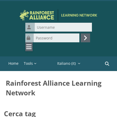
Vai al contenuto principale
Username
Password
Login
Home
Tools
Italiano ‎(it)‎
Cerca c
Rainforest Alliance Learning
Network
Cerca tag