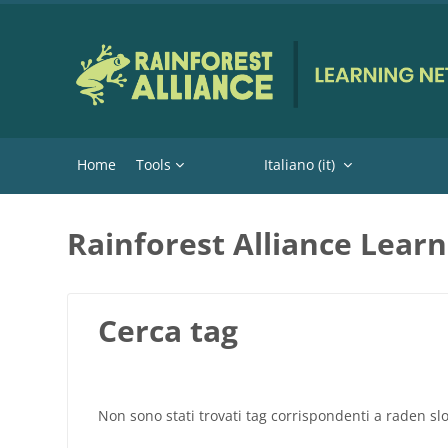
Vai al contenuto principale
Home
Tools
Italiano ‎(it)‎
Rainforest Alliance Lear
Cerca tag
Non sono stati trovati tag corrispondenti a raden sl