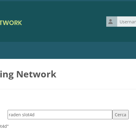
Username
ning Network
Cerca tag
ot4d"