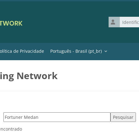
Identificação 
olítica de Privacidade
Português - Brasil ‎(pt_br)‎
ning Network
Pesquisar tags
encontrado