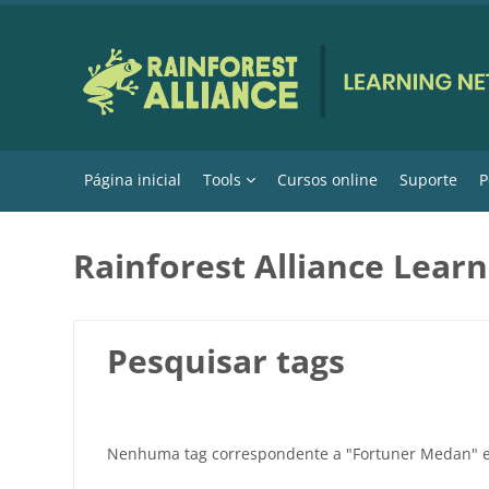
Ir para o conteúdo principal
Página inicial
Tools
Cursos online
Suporte
P
Rainforest Alliance Lear
Pesquisar tags
Nenhuma tag correspondente a "Fortuner Medan" 