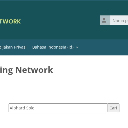
Nama penggu
ijakan Privasi
Bahasa Indonesia ‎(id)‎
ning Network
Cari tag