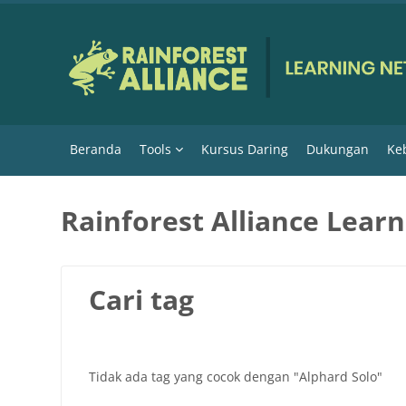
Lewati ke konten utama
Beranda
Tools
Kursus Daring
Dukungan
Keb
Rainforest Alliance Lear
Cari tag
Tidak ada tag yang cocok dengan "Alphard Solo"