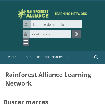
Salta al contenido principal
Nombre de usuario
Contraseña
Acceder
Más
Español - Internacional ‎(es)‎
Buscar
Rainforest Alliance Learning
Network
Buscar marcas