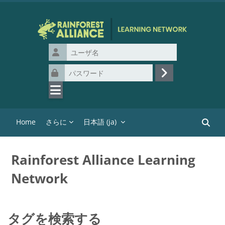
メインコンテンツへスキップする
ユーザ名
パスワード
ログイン
Home
さらに
日本語 ‎(ja)‎
コース
Rainforest Alliance Learning
Network
タグを検索する