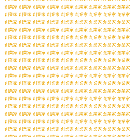
創業家
創業家
創業家
創業家
創業家
創業家
創業家
創業家
創業家
創業家
創業家
創業家
創業家
創業家
創業家
創業家
創業家
創業家
創業家
創業家
創業家
創業家
創業家
創業家
創業家
創業家
創業家
創業家
創業家
創業家
創業家
創業家
創業家
創業家
創業家
創業家
創業家
創業家
創業家
創業家
創業家
創業家
創業家
創業家
創業家
創業家
創業家
創業家
創業家
創業家
創業家
創業家
創業家
創業家
創業家
創業家
創業家
創業家
創業家
創業家
創業家
創業家
創業家
創業家
創業家
創業家
創業家
創業家
創業家
創業家
創業家
創業家
創業家
創業家
創業家
創業家
創業家
創業家
創業家
創業家
創業家
創業家
創業家
創業家
創業家
創業家
創業家
創業家
創業家
創業家
創業家
創業家
創業家
創業家
創業家
創業家
創業家
創業家
創業家
創業家
創業家
創業家
創業家
創業家
創業家
創業家
創業家
創業家
創業家
創業家
創業家
創業家
創業家
創業家
創業家
創業家
創業家
創業家
創業家
創業家
創業家
創業家
創業家
創業家
創業家
創業家
創業家
創業家
創業家
創業家
創業家
創業家
創業家
創業家
創業家
創業家
創業家
創業家
創業家
創業家
創業家
創業家
創業家
創業家
創業家
創業家
創業家
創業家
創業家
創業家
創業家
創業家
創業家
創業家
創業家
創業家
創業家
創業家
創業家
創業家
創業家
創業家