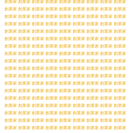
創業家
創業家
創業家
創業家
創業家
創業家
創業家
創業家
創業家
創業家
創業家
創業家
創業家
創業家
創業家
創業家
創業家
創業家
創業家
創業家
創業家
創業家
創業家
創業家
創業家
創業家
創業家
創業家
創業家
創業家
創業家
創業家
創業家
創業家
創業家
創業家
創業家
創業家
創業家
創業家
創業家
創業家
創業家
創業家
創業家
創業家
創業家
創業家
創業家
創業家
創業家
創業家
創業家
創業家
創業家
創業家
創業家
創業家
創業家
創業家
創業家
創業家
創業家
創業家
創業家
創業家
創業家
創業家
創業家
創業家
創業家
創業家
創業家
創業家
創業家
創業家
創業家
創業家
創業家
創業家
創業家
創業家
創業家
創業家
創業家
創業家
創業家
創業家
創業家
創業家
創業家
創業家
創業家
創業家
創業家
創業家
創業家
創業家
創業家
創業家
創業家
創業家
創業家
創業家
創業家
創業家
創業家
創業家
創業家
創業家
創業家
創業家
創業家
創業家
創業家
創業家
創業家
創業家
創業家
創業家
創業家
創業家
創業家
創業家
創業家
創業家
創業家
創業家
創業家
創業家
創業家
創業家
創業家
創業家
創業家
創業家
創業家
創業家
創業家
創業家
創業家
創業家
創業家
創業家
創業家
創業家
創業家
創業家
創業家
創業家
創業家
創業家
創業家
創業家
創業家
創業家
創業家
創業家
創業家
創業家
創業家
創業家