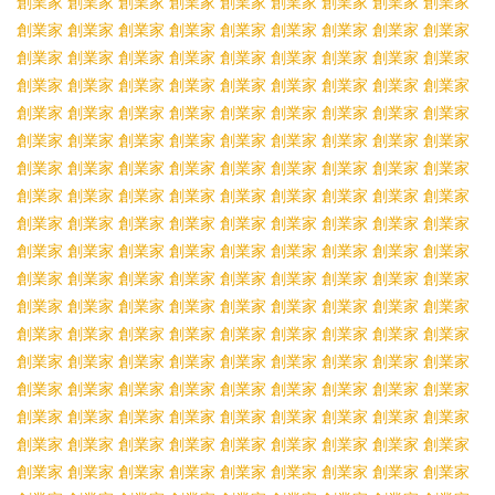
創業家
創業家
創業家
創業家
創業家
創業家
創業家
創業家
創業家
創業家
創業家
創業家
創業家
創業家
創業家
創業家
創業家
創業家
創業家
創業家
創業家
創業家
創業家
創業家
創業家
創業家
創業家
創業家
創業家
創業家
創業家
創業家
創業家
創業家
創業家
創業家
創業家
創業家
創業家
創業家
創業家
創業家
創業家
創業家
創業家
創業家
創業家
創業家
創業家
創業家
創業家
創業家
創業家
創業家
創業家
創業家
創業家
創業家
創業家
創業家
創業家
創業家
創業家
創業家
創業家
創業家
創業家
創業家
創業家
創業家
創業家
創業家
創業家
創業家
創業家
創業家
創業家
創業家
創業家
創業家
創業家
創業家
創業家
創業家
創業家
創業家
創業家
創業家
創業家
創業家
創業家
創業家
創業家
創業家
創業家
創業家
創業家
創業家
創業家
創業家
創業家
創業家
創業家
創業家
創業家
創業家
創業家
創業家
創業家
創業家
創業家
創業家
創業家
創業家
創業家
創業家
創業家
創業家
創業家
創業家
創業家
創業家
創業家
創業家
創業家
創業家
創業家
創業家
創業家
創業家
創業家
創業家
創業家
創業家
創業家
創業家
創業家
創業家
創業家
創業家
創業家
創業家
創業家
創業家
創業家
創業家
創業家
創業家
創業家
創業家
創業家
創業家
創業家
創業家
創業家
創業家
創業家
創業家
創業家
創業家
創業家
創業家