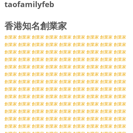
taofamilyfeb
香港知名創業家
創業家
創業家
創業家
創業家
創業家
創業家
創業家
創業家
創業家
創業家
創業家
創業家
創業家
創業家
創業家
創業家
創業家
創業家
創業家
創業家
創業家
創業家
創業家
創業家
創業家
創業家
創業家
創業家
創業家
創業家
創業家
創業家
創業家
創業家
創業家
創業家
創業家
創業家
創業家
創業家
創業家
創業家
創業家
創業家
創業家
創業家
創業家
創業家
創業家
創業家
創業家
創業家
創業家
創業家
創業家
創業家
創業家
創業家
創業家
創業家
創業家
創業家
創業家
創業家
創業家
創業家
創業家
創業家
創業家
創業家
創業家
創業家
創業家
創業家
創業家
創業家
創業家
創業家
創業家
創業家
創業家
創業家
創業家
創業家
創業家
創業家
創業家
創業家
創業家
創業家
創業家
創業家
創業家
創業家
創業家
創業家
創業家
創業家
創業家
創業家
創業家
創業家
創業家
創業家
創業家
創業家
創業家
創業家
創業家
創業家
創業家
創業家
創業家
創業家
創業家
創業家
創業家