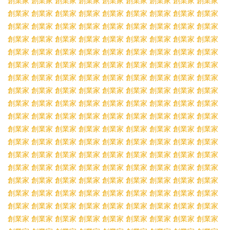
創業家
創業家
創業家
創業家
創業家
創業家
創業家
創業家
創業家
創業家
創業家
創業家
創業家
創業家
創業家
創業家
創業家
創業家
創業家
創業家
創業家
創業家
創業家
創業家
創業家
創業家
創業家
創業家
創業家
創業家
創業家
創業家
創業家
創業家
創業家
創業家
創業家
創業家
創業家
創業家
創業家
創業家
創業家
創業家
創業家
創業家
創業家
創業家
創業家
創業家
創業家
創業家
創業家
創業家
創業家
創業家
創業家
創業家
創業家
創業家
創業家
創業家
創業家
創業家
創業家
創業家
創業家
創業家
創業家
創業家
創業家
創業家
創業家
創業家
創業家
創業家
創業家
創業家
創業家
創業家
創業家
創業家
創業家
創業家
創業家
創業家
創業家
創業家
創業家
創業家
創業家
創業家
創業家
創業家
創業家
創業家
創業家
創業家
創業家
創業家
創業家
創業家
創業家
創業家
創業家
創業家
創業家
創業家
創業家
創業家
創業家
創業家
創業家
創業家
創業家
創業家
創業家
創業家
創業家
創業家
創業家
創業家
創業家
創業家
創業家
創業家
創業家
創業家
創業家
創業家
創業家
創業家
創業家
創業家
創業家
創業家
創業家
創業家
創業家
創業家
創業家
創業家
創業家
創業家
創業家
創業家
創業家
創業家
創業家
創業家
創業家
創業家
創業家
創業家
創業家
創業家
創業家
創業家
創業家
創業家
創業家
創業家