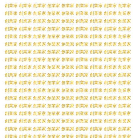
創業家
創業家
創業家
創業家
創業家
創業家
創業家
創業家
創業家
創業家
創業家
創業家
創業家
創業家
創業家
創業家
創業家
創業家
創業家
創業家
創業家
創業家
創業家
創業家
創業家
創業家
創業家
創業家
創業家
創業家
創業家
創業家
創業家
創業家
創業家
創業家
創業家
創業家
創業家
創業家
創業家
創業家
創業家
創業家
創業家
創業家
創業家
創業家
創業家
創業家
創業家
創業家
創業家
創業家
創業家
創業家
創業家
創業家
創業家
創業家
創業家
創業家
創業家
創業家
創業家
創業家
創業家
創業家
創業家
創業家
創業家
創業家
創業家
創業家
創業家
創業家
創業家
創業家
創業家
創業家
創業家
創業家
創業家
創業家
創業家
創業家
創業家
創業家
創業家
創業家
創業家
創業家
創業家
創業家
創業家
創業家
創業家
創業家
創業家
創業家
創業家
創業家
創業家
創業家
創業家
創業家
創業家
創業家
創業家
創業家
創業家
創業家
創業家
創業家
創業家
創業家
創業家
創業家
創業家
創業家
創業家
創業家
創業家
創業家
創業家
創業家
創業家
創業家
創業家
創業家
創業家
創業家
創業家
創業家
創業家
創業家
創業家
創業家
創業家
創業家
創業家
創業家
創業家
創業家
創業家
創業家
創業家
創業家
創業家
創業家
創業家
創業家
創業家
創業家
創業家
創業家
創業家
創業家
創業家
創業家
創業家
創業家