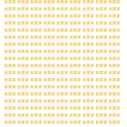
創業家
創業家
創業家
創業家
創業家
創業家
創業家
創業家
創業家
創業家
創業家
創業家
創業家
創業家
創業家
創業家
創業家
創業家
創業家
創業家
創業家
創業家
創業家
創業家
創業家
創業家
創業家
創業家
創業家
創業家
創業家
創業家
創業家
創業家
創業家
創業家
創業家
創業家
創業家
創業家
創業家
創業家
創業家
創業家
創業家
創業家
創業家
創業家
創業家
創業家
創業家
創業家
創業家
創業家
創業家
創業家
創業家
創業家
創業家
創業家
創業家
創業家
創業家
創業家
創業家
創業家
創業家
創業家
創業家
創業家
創業家
創業家
創業家
創業家
創業家
創業家
創業家
創業家
創業家
創業家
創業家
創業家
創業家
創業家
創業家
創業家
創業家
創業家
創業家
創業家
創業家
創業家
創業家
創業家
創業家
創業家
創業家
創業家
創業家
創業家
創業家
創業家
創業家
創業家
創業家
創業家
創業家
創業家
創業家
創業家
創業家
創業家
創業家
創業家
創業家
創業家
創業家
創業家
創業家
創業家
創業家
創業家
創業家
創業家
創業家
創業家
創業家
創業家
創業家
創業家
創業家
創業家
創業家
創業家
創業家
創業家
創業家
創業家
創業家
創業家
創業家
創業家
創業家
創業家
創業家
創業家
創業家
創業家
創業家
創業家
創業家
創業家
創業家
創業家
創業家
創業家
創業家
創業家
創業家
創業家
創業家
創業家