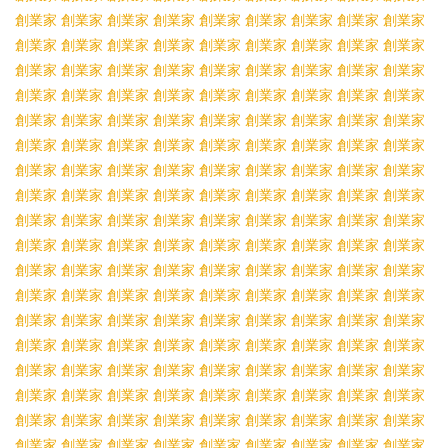
創業家
創業家
創業家
創業家
創業家
創業家
創業家
創業家
創業家
創業家
創業家
創業家
創業家
創業家
創業家
創業家
創業家
創業家
創業家
創業家
創業家
創業家
創業家
創業家
創業家
創業家
創業家
創業家
創業家
創業家
創業家
創業家
創業家
創業家
創業家
創業家
創業家
創業家
創業家
創業家
創業家
創業家
創業家
創業家
創業家
創業家
創業家
創業家
創業家
創業家
創業家
創業家
創業家
創業家
創業家
創業家
創業家
創業家
創業家
創業家
創業家
創業家
創業家
創業家
創業家
創業家
創業家
創業家
創業家
創業家
創業家
創業家
創業家
創業家
創業家
創業家
創業家
創業家
創業家
創業家
創業家
創業家
創業家
創業家
創業家
創業家
創業家
創業家
創業家
創業家
創業家
創業家
創業家
創業家
創業家
創業家
創業家
創業家
創業家
創業家
創業家
創業家
創業家
創業家
創業家
創業家
創業家
創業家
創業家
創業家
創業家
創業家
創業家
創業家
創業家
創業家
創業家
創業家
創業家
創業家
創業家
創業家
創業家
創業家
創業家
創業家
創業家
創業家
創業家
創業家
創業家
創業家
創業家
創業家
創業家
創業家
創業家
創業家
創業家
創業家
創業家
創業家
創業家
創業家
創業家
創業家
創業家
創業家
創業家
創業家
創業家
創業家
創業家
創業家
創業家
創業家
創業家
創業家
創業家
創業家
創業家
創業家