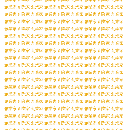
創業家
創業家
創業家
創業家
創業家
創業家
創業家
創業家
創業家
創業家
創業家
創業家
創業家
創業家
創業家
創業家
創業家
創業家
創業家
創業家
創業家
創業家
創業家
創業家
創業家
創業家
創業家
創業家
創業家
創業家
創業家
創業家
創業家
創業家
創業家
創業家
創業家
創業家
創業家
創業家
創業家
創業家
創業家
創業家
創業家
創業家
創業家
創業家
創業家
創業家
創業家
創業家
創業家
創業家
創業家
創業家
創業家
創業家
創業家
創業家
創業家
創業家
創業家
創業家
創業家
創業家
創業家
創業家
創業家
創業家
創業家
創業家
創業家
創業家
創業家
創業家
創業家
創業家
創業家
創業家
創業家
創業家
創業家
創業家
創業家
創業家
創業家
創業家
創業家
創業家
創業家
創業家
創業家
創業家
創業家
創業家
創業家
創業家
創業家
創業家
創業家
創業家
創業家
創業家
創業家
創業家
創業家
創業家
創業家
創業家
創業家
創業家
創業家
創業家
創業家
創業家
創業家
創業家
創業家
創業家
創業家
創業家
創業家
創業家
創業家
創業家
創業家
創業家
創業家
創業家
創業家
創業家
創業家
創業家
創業家
創業家
創業家
創業家
創業家
創業家
創業家
創業家
創業家
創業家
創業家
創業家
創業家
創業家
創業家
創業家
創業家
創業家
創業家