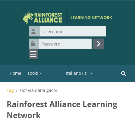
Vai al contenuto principale
Username
Password
Login
Home
Tools
Italiano ‎(it)‎
Cerca c
Tag
slot via dana gacor
Rainforest Alliance Learning
Network