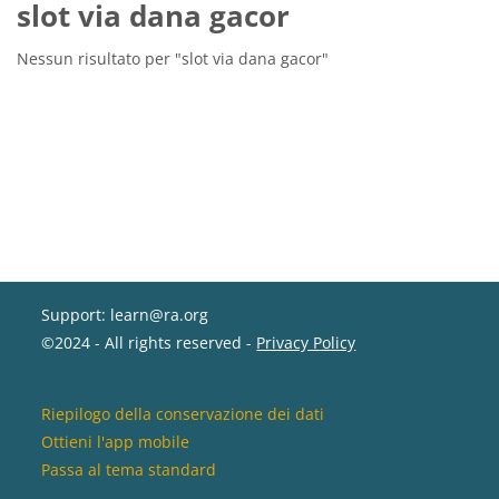
slot via dana gacor
Nessun risultato per "slot via dana gacor"
Support: learn@ra.org
©2024 - All rights reserved -
Privacy Policy
Riepilogo della conservazione dei dati
Ottieni l'app mobile
Passa al tema standard