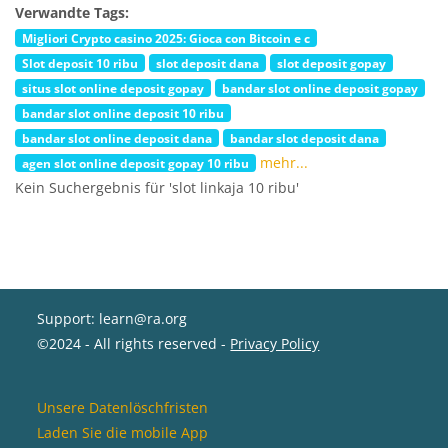
Verwandte Tags:
Migliori Crypto casino 2025: Gioca con Bitcoin e c
Slot deposit 10 ribu
slot deposit dana
slot deposit gopay
situs slot online deposit gopay
bandar slot online deposit gopay
bandar slot online deposit 10 ribu
bandar slot online deposit dana
bandar slot deposit dana
mehr...
agen slot online deposit gopay 10 ribu
Kein Suchergebnis für 'slot linkaja 10 ribu'
Support: learn@ra.org
©2024 - All rights reserved -
Privacy Policy
Unsere Datenlöschfristen
Laden Sie die mobile App