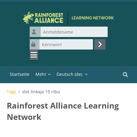
Zum Hauptinhalt
Anmeldename
Kennwort
Login
Startseite
Mehr
Deutsch ‎(de)‎
Kurse 
Tags
slot linkaja 10 ribu
Rainforest Alliance Learning
Network