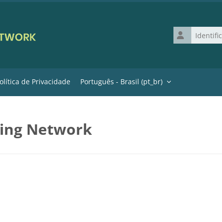
Identificação 
olítica de Privacidade
Português - Brasil ‎(pt_br)‎
ning Network