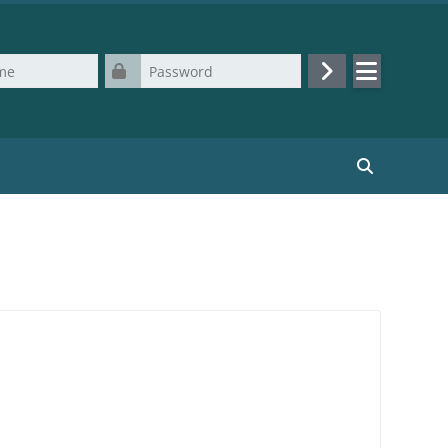
Password
Login
Cerca corsi