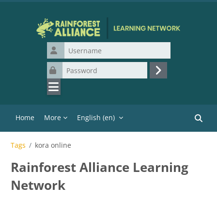
Skip to main content
Username
Password
Log in
Home
More
English ‎(en)‎
Search
Tags
kora online
Rainforest Alliance Learning
Network