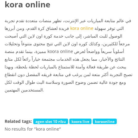
kora online
في عالم متابعة المباريات عبر الإنترنت، تظهر منصات متعددة تقدم تجربة
التي توفر سهولة
kora online
فريدة لعشاق كرة القدم، ومن أبرزها
الوصول للبث المباشر، إلى جانب خدمة كورة اون لاين التي أصبحت
مرجعاً للكثيرين، وكذلك كوره اون لاين التي تتيح محتوى متنوعاً وتحليلات
مميزة، بينما تقدم منصة koora online أسلوباً سريعاً وواضحاً لعرض
النتائج والأخبار، مما يجعل هذه الخدمات مجتمعة خياراً رائعاً لكل متابع
يبحث عن طريقة فعالة وآمنة للاستمتاع بالمباريات لحظة بلحظة، وبهذا
تصبح التجربة أكثر متعة لمن يرغب في متابعة فريقه المفضل دون انقطاع
ومع جودة عالية تضمن وضوح الصورة وسلاسة البث طوال الوقت لكل
المستخدمين المهتمين.
Related tags:
agen slot 10 ribu
koora live
koraonline
No results for "kora online"