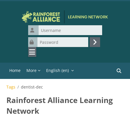
Skip to main content
Username
Password
Log in
Home
More
English ‎(en)‎
Search
Tags
dentist-dec
Rainforest Alliance Learning
Network