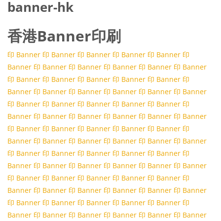
banner-hk
香港Banner印刷
印 Banner
印 Banner
印 Banner
印 Banner
印 Banner
印
Banner
印 Banner
印 Banner
印 Banner
印 Banner
印 Banner
印 Banner
印 Banner
印 Banner
印 Banner
印 Banner
印
Banner
印 Banner
印 Banner
印 Banner
印 Banner
印 Banner
印 Banner
印 Banner
印 Banner
印 Banner
印 Banner
印
Banner
印 Banner
印 Banner
印 Banner
印 Banner
印 Banner
印 Banner
印 Banner
印 Banner
印 Banner
印 Banner
印
Banner
印 Banner
印 Banner
印 Banner
印 Banner
印 Banner
印 Banner
印 Banner
印 Banner
印 Banner
印 Banner
印
Banner
印 Banner
印 Banner
印 Banner
印 Banner
印 Banner
印 Banner
印 Banner
印 Banner
印 Banner
印 Banner
印
Banner
印 Banner
印 Banner
印 Banner
印 Banner
印 Banner
印 Banner
印 Banner
印 Banner
印 Banner
印 Banner
印
Banner
印 Banner
印 Banner
印 Banner
印 Banner
印 Banner