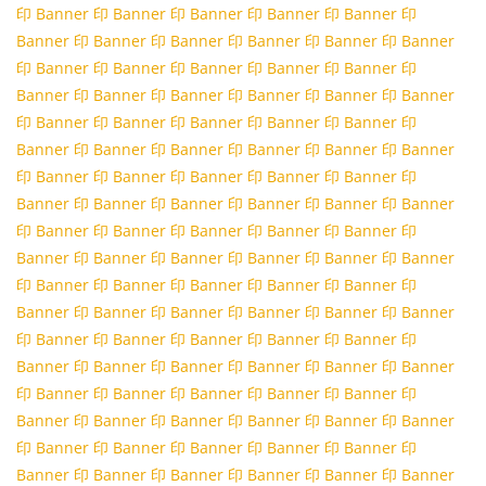
印 Banner
印 Banner
印 Banner
印 Banner
印 Banner
印
Banner
印 Banner
印 Banner
印 Banner
印 Banner
印 Banner
印 Banner
印 Banner
印 Banner
印 Banner
印 Banner
印
Banner
印 Banner
印 Banner
印 Banner
印 Banner
印 Banner
印 Banner
印 Banner
印 Banner
印 Banner
印 Banner
印
Banner
印 Banner
印 Banner
印 Banner
印 Banner
印 Banner
印 Banner
印 Banner
印 Banner
印 Banner
印 Banner
印
Banner
印 Banner
印 Banner
印 Banner
印 Banner
印 Banner
印 Banner
印 Banner
印 Banner
印 Banner
印 Banner
印
Banner
印 Banner
印 Banner
印 Banner
印 Banner
印 Banner
印 Banner
印 Banner
印 Banner
印 Banner
印 Banner
印
Banner
印 Banner
印 Banner
印 Banner
印 Banner
印 Banner
印 Banner
印 Banner
印 Banner
印 Banner
印 Banner
印
Banner
印 Banner
印 Banner
印 Banner
印 Banner
印 Banner
印 Banner
印 Banner
印 Banner
印 Banner
印 Banner
印
Banner
印 Banner
印 Banner
印 Banner
印 Banner
印 Banner
印 Banner
印 Banner
印 Banner
印 Banner
印 Banner
印
Banner
印 Banner
印 Banner
印 Banner
印 Banner
印 Banner