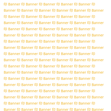
印 Banner
印 Banner
印 Banner
印 Banner
印 Banner
印
Banner
印 Banner
印 Banner
印 Banner
印 Banner
印 Banner
印 Banner
印 Banner
印 Banner
印 Banner
印 Banner
印
Banner
印 Banner
印 Banner
印 Banner
印 Banner
印 Banner
印 Banner
印 Banner
印 Banner
印 Banner
印 Banner
印
Banner
印 Banner
印 Banner
印 Banner
印 Banner
印 Banner
印 Banner
印 Banner
印 Banner
印 Banner
印 Banner
印
Banner
印 Banner
印 Banner
印 Banner
印 Banner
印 Banner
印 Banner
印 Banner
印 Banner
印 Banner
印 Banner
印
Banner
印 Banner
印 Banner
印 Banner
印 Banner
印 Banner
印 Banner
印 Banner
印 Banner
印 Banner
印 Banner
印
Banner
印 Banner
印 Banner
印 Banner
印 Banner
印 Banner
印 Banner
印 Banner
印 Banner
印 Banner
印 Banner
印
Banner
印 Banner
印 Banner
印 Banner
印 Banner
印 Banner
印 Banner
印 Banner
印 Banner
印 Banner
印 Banner
印
Banner
印 Banner
印 Banner
印 Banner
印 Banner
印 Banner
印 Banner
印 Banner
印 Banner
印 Banner
印 Banner
印
Banner
印 Banner
印 Banner
印 Banner
印 Banner
印 Banner