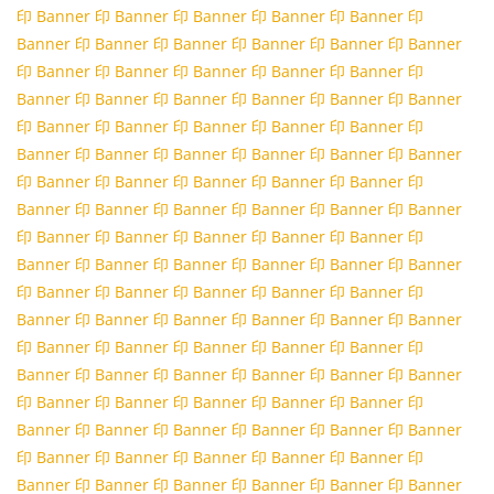
印 Banner
印 Banner
印 Banner
印 Banner
印 Banner
印
Banner
印 Banner
印 Banner
印 Banner
印 Banner
印 Banner
印 Banner
印 Banner
印 Banner
印 Banner
印 Banner
印
Banner
印 Banner
印 Banner
印 Banner
印 Banner
印 Banner
印 Banner
印 Banner
印 Banner
印 Banner
印 Banner
印
Banner
印 Banner
印 Banner
印 Banner
印 Banner
印 Banner
印 Banner
印 Banner
印 Banner
印 Banner
印 Banner
印
Banner
印 Banner
印 Banner
印 Banner
印 Banner
印 Banner
印 Banner
印 Banner
印 Banner
印 Banner
印 Banner
印
Banner
印 Banner
印 Banner
印 Banner
印 Banner
印 Banner
印 Banner
印 Banner
印 Banner
印 Banner
印 Banner
印
Banner
印 Banner
印 Banner
印 Banner
印 Banner
印 Banner
印 Banner
印 Banner
印 Banner
印 Banner
印 Banner
印
Banner
印 Banner
印 Banner
印 Banner
印 Banner
印 Banner
印 Banner
印 Banner
印 Banner
印 Banner
印 Banner
印
Banner
印 Banner
印 Banner
印 Banner
印 Banner
印 Banner
印 Banner
印 Banner
印 Banner
印 Banner
印 Banner
印
Banner
印 Banner
印 Banner
印 Banner
印 Banner
印 Banner