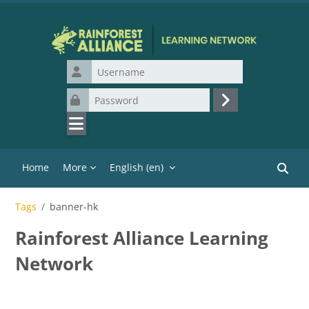
Skip to main content
Username
Password
Log in
Home
More
English ‎(en)‎
Search
Tags
banner-hk
Rainforest Alliance Learning
Network