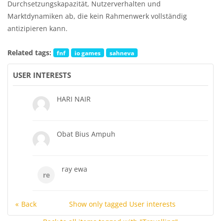
Durchsetzungskapazität, Nutzerverhalten und
Marktdynamiken ab, die kein Rahmenwerk vollständig
antizipieren kann.
Related tags:
fnf
io games
sahneva
USER INTERESTS
HARI NAIR
Obat Bius Ampuh
ray ewa
re
Back
Show only tagged User interests