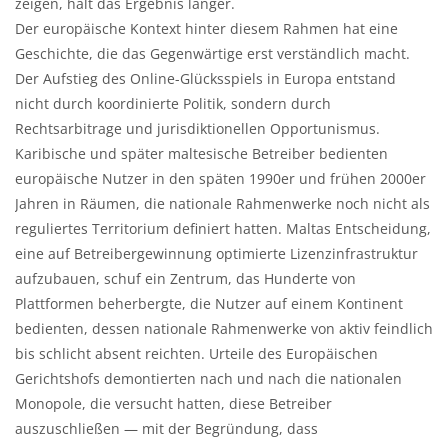
zeigen, hält das Ergebnis länger.
Der europäische Kontext hinter diesem Rahmen hat eine
Geschichte, die das Gegenwärtige erst verständlich macht.
Der Aufstieg des Online-Glücksspiels in Europa entstand
nicht durch koordinierte Politik, sondern durch
Rechtsarbitrage und jurisdiktionellen Opportunismus.
Karibische und später maltesische Betreiber bedienten
europäische Nutzer in den späten 1990er und frühen 2000er
Jahren in Räumen, die nationale Rahmenwerke noch nicht als
reguliertes Territorium definiert hatten. Maltas Entscheidung,
eine auf Betreibergewinnung optimierte Lizenzinfrastruktur
aufzubauen, schuf ein Zentrum, das Hunderte von
Plattformen beherbergte, die Nutzer auf einem Kontinent
bedienten, dessen nationale Rahmenwerke von aktiv feindlich
bis schlicht absent reichten. Urteile des Europäischen
Gerichtshofs demontierten nach und nach die nationalen
Monopole, die versucht hatten, diese Betreiber
auszuschließen — mit der Begründung, dass