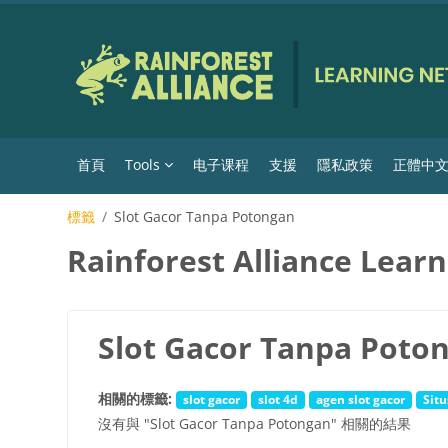
跳至主內容
首頁
Tools
电子课程
支援
隱私政策
正體中文 ‎(
標籤
Slot Gacor Tanpa Potongan
Rainforest Alliance Lear
Slot Gacor Tanpa Poto
相關的標籤:
slot gacor
slot 4d
agen slot gacor
Situ
沒有與 "Slot Gacor Tanpa Potongan" 相關的結果