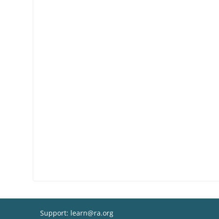
Support: learn@ra.org