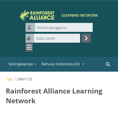
Lewati ke konten utama
Nama pengguna
Kata sandi
Masuk
Selengkapnya
Bahasa Indonesia ‎(id)‎
Cari k
Tag
Joker123
Rainforest Alliance Learning
Network