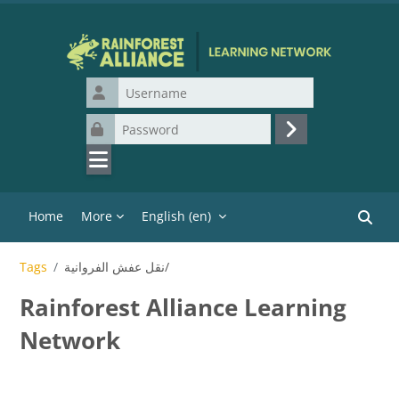
Skip to main content
Username
Password
Log in
Home
More
English ‎(en)‎
Search
نقل عفش الفروانية/
Tags
Rainforest Alliance Learning
Network