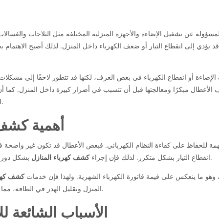
لمسؤولة عن تشغيل الإضاءة والأجهزة المنزلية المختلفة مثل الثلاجات والغسالا
د يؤدي إلى انقطاع التيار أو ضعف الكهرباء داخل المنزل. لذلك أصبح الاهتمام 
لإضاءة أو انقطاع الكهرباء في بعض الغرف، لكنها قد تتطور لاحقًا إلى مشكلات
لأعطال مبكرًا ومعالجتها قبل أن تتسبب في أضرار كبيرة داخل المنزل. كما أن
البال ويضمن استمرارية استخدام الكهرباء بشكل آمن ومستقر.
أهمية كشف 
ة للحفاظ على كفاءة النظام الكهربائي. فبعض الأعطال قد تكون غير واضحة في ال
بشكل دوري يساعد على اكتشاف الأعطال مبكرًا وإصلاحها قبل أن تتفاقم.
انقطاع التيار بشكل متكرر. لذلك فإن إجراء
كشف كهرباء المنازل
ة، وهو ما ينعكس على قيمة فاتورة الكهرباء الشهرية. ولهذا فإن خدمات
كشف كهرب
المنزل وتقليل الهدر في الطاقة، مما يساهم في توفير المال والحفاظ على كفاءة الأجهزة الكهربائية.
الأسباب الشائعة لل