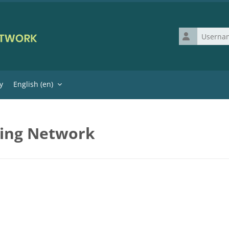
Username
y
English ‎(en)‎
ning Network