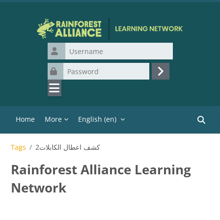
Skip to main content
Username
Password
Log in
Home
More
English ‎(en)‎
Search
كشف اعطال الكابلات2
Tags
Rainforest Alliance Learning
Network