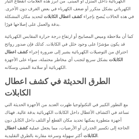
الكهربائية داخل المنزل أو المبنى. من أبرز هذه العلامات انقطاع التيار
الكهربائي بشكل متكرر أو ضعف الكهرباء في بعض الغرف دون الأخرى.
في هذه الحالات يُنصح بإجراء
كشف اعطال الكابلات
لتحديد مكان المشكلة
بدقة والعمل على إصلاحها فورًا.
كما أن ملاحظة وميض المصابيح أو ارتفاع درجة حرارة المقابس الكهربائية
قد يكون مؤشرًا على وجود خلل في الكابلات. كذلك فإن صدور روائح
احتراق من التوصيلات الكهربائية يشير إلى ضرورة إجراء
كشف اعطال
الكابلات
بشكل سريع لتجنب أي مخاطر محتملة، سواء على الأجهزة
الكهربائية أو سلامة المبنى وسكانه.
الطرق الحديثة في كشف اعطال
الكابلات
مع التطور الكبير في التكنولوجيا ظهرت العديد من الأجهزة الحديثة التي
تساعد في اكتشاف الأعطال داخل الكابلات الكهربائية بدقة عالية. فهناك
أجهزة متطورة يمكنها تحديد مكان القطع أو التلف داخل الكابل دون
الحاجة إلى تكسير الجدران أو الأرضيات، مما يجعل عملية
كشف اعطال
أكثر سهولة وسرعة مقارنة بالطرق التقليدية.
الكابلات