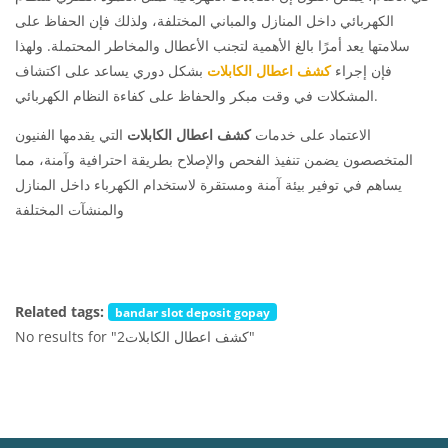
الكهربائي داخل المنازل والمباني المختلفة، ولذلك فإن الحفاظ على
سلامتها يعد أمرًا بالغ الأهمية لتجنب الأعطال والمخاطر المحتملة. ولهذا
فإن إجراء
كشف اعطال الكابلات
بشكل دوري يساعد على اكتشاف
المشكلات في وقت مبكر والحفاظ على كفاءة النظام الكهربائي.
الاعتماد على خدمات
كشف اعطال الكابلات
التي يقدمها الفنيون
المتخصصون يضمن تنفيذ الفحص والإصلاح بطريقة احترافية وآمنة، مما
يساهم في توفير بيئة آمنة ومستقرة لاستخدام الكهرباء داخل المنازل
والمنشآت المختلفة
Related tags:
bandar slot deposit gopay
No results for "كشف اعطال الكابلات2"