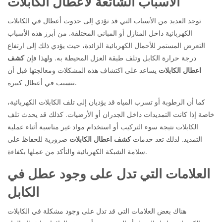
الأسباب الشائعة لأعطال الكابلات
توجد العديد من الأسباب التي قد تؤدي إلى حدوث أعطال في الكابلات
الكهربائية داخل المنازل أو المباني المختلفة. من أبرز هذه الأسباب
التعرض المستمر للأحمال الكهربائية الزائدة، حيث يؤدي ذلك إلى ارتفاع
درجة حرارة الكابل وتلف طبقة العزل المحيطة به. ولهذا فإن
كشف
اعطال الكابلات
يساعد على اكتشاف هذه المشكلات ومعالجتها قبل أن
تتسبب في أعطال كبيرة.
كما أن الرطوبة أو تسرب المياه قد يؤديان إلى تلف الكابلات الكهربائية،
خاصة إذا كانت التمديدات داخل الجدران أو الأرضيات. كذلك قد يحدث تلف
الكابلات نتيجة سوء التركيب أو استخدام مواد غير مناسبة أثناء عملية
التمديد. لذلك تعد خدمات
كشف اعطال الكابلات
ضرورية للحفاظ على
سلامة الشبكة الكهربائية والتأكد من عملها بكفاءة.
العلامات التي تدل على وجود عطل في
الكابل
هناك بعض العلامات التي قد تدل على وجود مشكلة في الكابلات