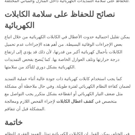
للحفاظ على سلامة التمديدات الكهربائية داخل المنازل والمباني المختلفة.
نصائح للحفاظ على سلامة الكابلات
الكهربائية
يمكن تقليل احتمالية حدوث الأعطال في الكابلات الكهربائية من خلال اتباع
بعض الإجراءات الوقائية البسيطة. من أهم هذه الإجراءات عدم تحميل
الكابلات بأحمال كهربائية أكبر من قدرتها، لأن ذلك قد يؤدي إلى ارتفاع
درجة حرارتها وتلف العوازل الخاصة بها. كما يُنصح بفحص التمديدات
الكهربائية بشكل دوري للتأكد من سلامتها.
كما يجب استخدام كابلات كهربائية ذات جودة عالية أثناء عملية التمديد
لضمان كفاءة النظام الكهربائي لفترة طويلة. وفي حال ملاحظة أي مشكلة
مثل ضعف التيار الكهربائي أو انقطاعه بشكل متكرر يجب التواصل مع
متخصص في
كشف اعطال الكابلات
لإجراء الفحص اللازم ومعالجة
المشكلة قبل أن تتفاقم.
خاتمة
في الختام، يمكن القول إن الكابلات الكهربائية تمثل العمود الفقري للنظام