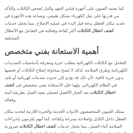
كما يعتمد الفنيون على أجهزة قياس الجهد والتيار لفحص الكابلات والتأكد
من قدرتها على نقل الكهرباء بشكل طبيعي. وتساعد هذه الأجهزة في
تحديد مكان العطل بدقة قبل البدء في عملية الإصلاح، مما يجعل خدمات
كشف اعطال الكابلات
أكثر كفاءة وفعالية في التعامل مع الأعطال
المختلفة.
أهمية الاستعانة بفني متخصص
التعامل مع الكابلات الكهربائية يتطلب خبرة ومعرفة بأساسيات التمديدات
الكهربائية وطرق السلامة. لذلك لا يُنصح بمحاولة إصلاح الكابلات أو فحصها
بدون خبرة كافية، لأن ذلك قد يؤدي إلى حدوث صدمات كهربائية أو تلف
في النظام الكهربائي. ولهذا فإن الاستعانة بفني متخصص في
كشف
اعطال الكابلات
يعد الخيار الأفضل لضمان تنفيذ العمل بطريقة آمنة
وفعالة.
يمتلك الفنيون المتخصصون الأدوات الحديثة والخبرة اللازمة لتحديد مكان
العطل داخل الكابل وإصلاحه بسرعة وكفاءة. كما أنهم يلتزمون بإجراءات
السلامة أثناء العمل، مما يجعل خدمات
كشف اعطال الكابلات
ضرورية