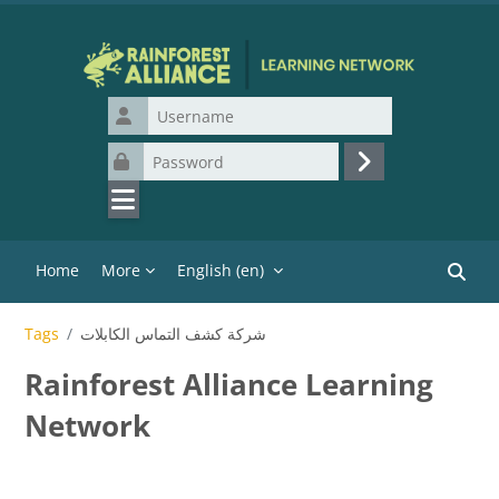
Skip to main content
Username
Password
Log in
Home
More
English ‎(en)‎
Search
شركة كشف التماس الكابلات
Tags
Rainforest Alliance Learning
Network