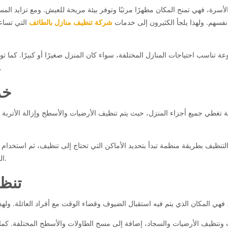
 الأسرة، فهي تمنح المكان مظهرًا مرتبًا وتوفر بيئة مريحة للعيش. ومع تزايد ا
نفسهم. ولهذا يلجأ الكثيرون إلى خدمات
شركة تنظيف منازل بالطائف
التي تساع
ة تناسب احتياجات المنازل المختلفة، سواء كان المنزل صغيرًا أو كبيرًا. كم
مما يجعل هذه الخدمات مناسبة لمختلف الظروف وا
خد
طي جميع أجزاء المنزل، حيث يتم تنظيف الأرضيات والأسطح وإزالة الأتربة المتر
لتنظيف بطريقة منظمة تبدأ بتحديد الأماكن التي تحتاج إلى تنظيف، ثم استخدام
الوصول إلى نتائج جيدة والحفاظ على نظافة المنزل لفترة أطول.
تنظ
ي المكان الذي يتم فيه استقبال الضيوف وقضاء الوقت مع أفراد العائلة. ولهذ
ث وتنظيف الأرضيات والسجاد، إضافة إلى مسح الطاولات والأسطح المختلفة. كما