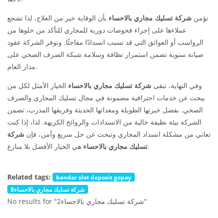
تؤمن
شركة تسليك مجاري بالاحساء
بأن الوقاية خير من العلاج، لذا تشجع
عملاءها على إجراء فحوصات دورية للمجاري للتأكد من خلوها من
الرواسب أو العوائق التي قد تسبب انسدادًا مفاجئًا. وتوفر الشركة عقود
صيانة سنوية تضمن استمرار نظافة وسلامة شبكة الصرف الصحي على
مدار العام.
وفي النهاية، تبقى
شركة تسليك مجاري بالاحساء
الخيار الأمثل لكل من
يبحث عن خدمات احترافية مضمونة في مجال تسليك المجاري والصرف
الصحي. بفضل خبرتها الطويلة ومعداتها الحديثة وفريقها المدرب، تضمن
الشركة بيئة نظيفة خالية من الانسدادات والروائح الكريهة. لذا، إذا كنت
تعاني من مشكلة انسداد المجاري وتبحث عن حل سريع وآمن، فإن
شركة
هي الخيار الأفضل بلا منازع.
تسليك مجاري بالاحساء
Related tags:
bandar slot deposit gopay
شركة تسليك مجاري بالاحساء8
No results for "شركة تسليك مجاري بالاحساء2"