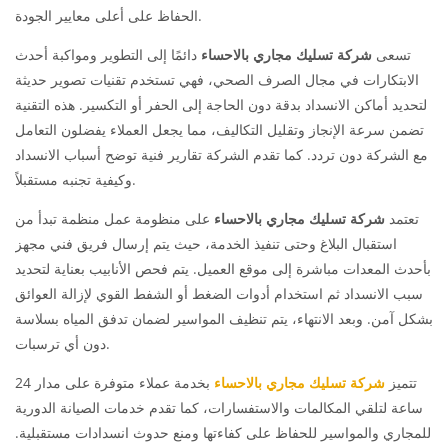
الحفاظ على أعلى معايير الجودة.
تسعى
شركة تسليك مجاري بالاحساء
دائمًا إلى التطوير ومواكبة أحدث
الابتكارات في مجال الصرف الصحي، فهي تستخدم تقنيات تصوير حديثة
لتحديد أماكن الانسداد بدقة دون الحاجة إلى الحفر أو التكسير. هذه التقنية
تضمن سرعة الإنجاز وتقليل التكاليف، مما يجعل العملاء يفضلون التعامل
مع الشركة دون تردد. كما تقدم الشركة تقارير فنية توضح أسباب الانسداد
وكيفية تجنبه مستقبلاً.
تعتمد
شركة تسليك مجاري بالاحساء
على منظومة عمل منظمة تبدأ من
استقبال البلاغ وحتى تنفيذ الخدمة، حيث يتم إرسال فريق فني مجهز
بأحدث المعدات مباشرة إلى موقع العميل. يتم فحص الأنابيب بعناية لتحديد
سبب الانسداد ثم استخدام أدوات الضغط أو الشفط القوي لإزالة العوائق
بشكل آمن. وبعد الانتهاء، يتم تنظيف المواسير لضمان تدفق المياه بسلاسة
دون أي ترسبات.
تتميز
شركة تسليك مجاري بالاحساء
بخدمة عملاء متوفرة على مدار 24
ساعة لتلقي المكالمات والاستفسارات، كما تقدم خدمات الصيانة الدورية
للمجاري والمواسير للحفاظ على كفاءتها ومنع حدوث انسدادات مستقبلية.