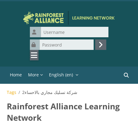
Skip to main content
Username
Password
Log in
Home
More
English ‎(en)‎
Search
شركة تسليك مجاري بالاحساء2
Tags
Rainforest Alliance Learning
Network