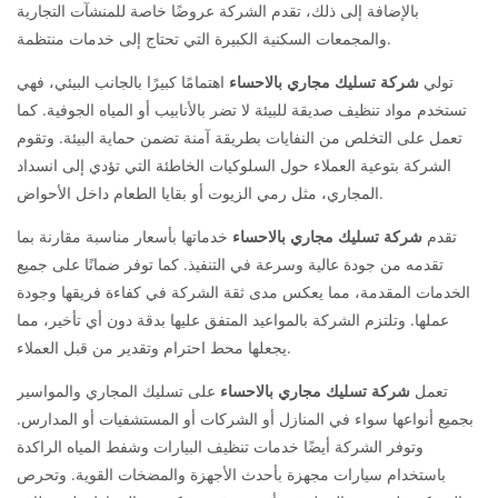
بالإضافة إلى ذلك، تقدم الشركة عروضًا خاصة للمنشآت التجارية
والمجمعات السكنية الكبيرة التي تحتاج إلى خدمات منتظمة.
تولي
شركة تسليك مجاري بالاحساء
اهتمامًا كبيرًا بالجانب البيئي، فهي
تستخدم مواد تنظيف صديقة للبيئة لا تضر بالأنابيب أو المياه الجوفية. كما
تعمل على التخلص من النفايات بطريقة آمنة تضمن حماية البيئة. وتقوم
الشركة بتوعية العملاء حول السلوكيات الخاطئة التي تؤدي إلى انسداد
المجاري، مثل رمي الزيوت أو بقايا الطعام داخل الأحواض.
تقدم
شركة تسليك مجاري بالاحساء
خدماتها بأسعار مناسبة مقارنة بما
تقدمه من جودة عالية وسرعة في التنفيذ. كما توفر ضمانًا على جميع
الخدمات المقدمة، مما يعكس مدى ثقة الشركة في كفاءة فريقها وجودة
عملها. وتلتزم الشركة بالمواعيد المتفق عليها بدقة دون أي تأخير، مما
يجعلها محط احترام وتقدير من قبل العملاء.
تعمل
شركة تسليك مجاري بالاحساء
على تسليك المجاري والمواسير
بجميع أنواعها سواء في المنازل أو الشركات أو المستشفيات أو المدارس.
وتوفر الشركة أيضًا خدمات تنظيف البيارات وشفط المياه الراكدة
باستخدام سيارات مجهزة بأحدث الأجهزة والمضخات القوية. وتحرص