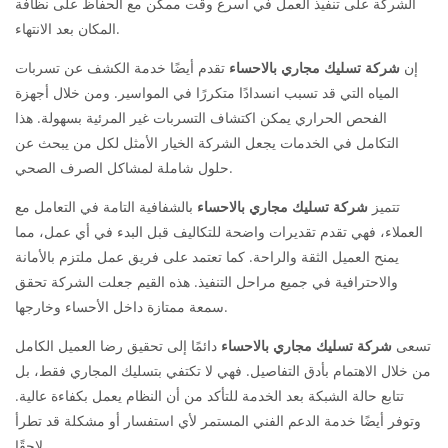
الشركة على تنفيذ العمل في أسرع وقت ممكن مع الحفاظ على نظافة
المكان بعد الانتهاء.
إن
شركة تسليك مجاري بالاحساء
تقدم أيضًا خدمة الكشف عن تسربات
المياه التي قد تسبب انسدادًا متكررًا في المواسير. ومن خلال أجهزة
الفحص الحراري يمكن اكتشاف التسربات غير المرئية بسهولة. هذا
التكامل في الخدمات يجعل الشركة الخيار الأمثل لكل من يبحث عن
حلول شاملة لمشاكل الصرف الصحي.
تتميز
شركة تسليك مجاري بالاحساء
بالشفافية التامة في التعامل مع
العملاء، فهي تقدم تقديرات واضحة للتكاليف قبل البدء في أي عمل، مما
يمنح العميل الثقة والراحة. كما تعتمد على فريق عمل ملتزم بالأمانة
والاحترافية في جميع مراحل التنفيذ. هذه القيم جعلت الشركة تحقق
سمعة ممتازة داخل الأحساء وخارجها.
تسعى
شركة تسليك مجاري بالاحساء
دائمًا إلى تحقيق رضا العميل الكامل
من خلال الاهتمام بأدق التفاصيل. فهي لا تكتفي بتسليك المجاري فقط، بل
تتابع حالة الشبكة بعد الخدمة للتأكد من أن النظام يعمل بكفاءة عالية.
وتوفر أيضًا خدمة الدعم الفني المستمر لأي استفسار أو مشكلة قد تطرأ
لاحقًا.