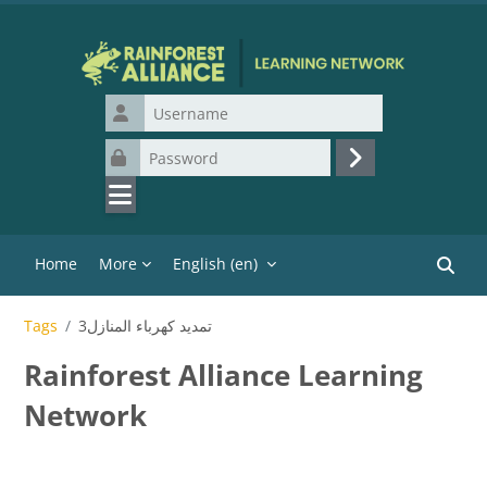
Skip to main content
Username
Password
Log in
Home
More
English ‎(en)‎
Search
تمديد كهرباء المنازل3
Tags
Rainforest Alliance Learning
Network