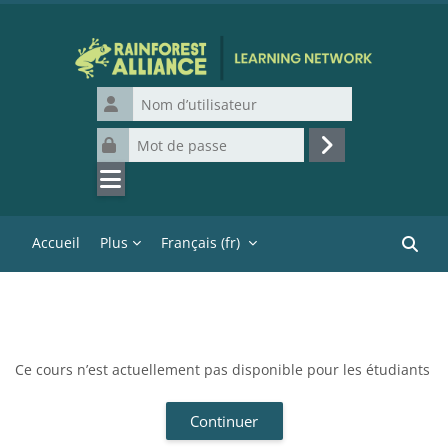
Passer au contenu principal
Nom d’utilisateur
Mot de passe
Connexion
Accueil
Plus
Français ‎(fr)‎
Recher
Ce cours n’est actuellement pas disponible pour les étudiants
Continuer