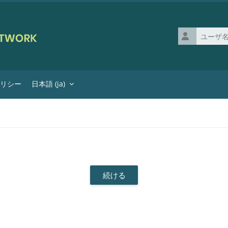
ユーザ名
ポリシー
日本語 ‎(ja)‎
続ける