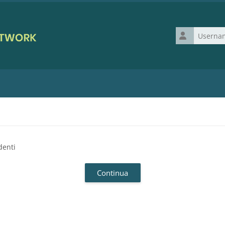
Username
denti
Continua