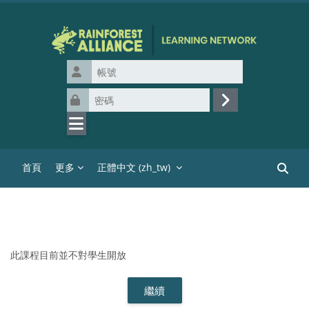
跳至主內容
帳號
密碼
登入
首頁
更多
正體中文 ‎(zh_tw)‎
搜尋課
此課程目前並不對學生開放
繼續