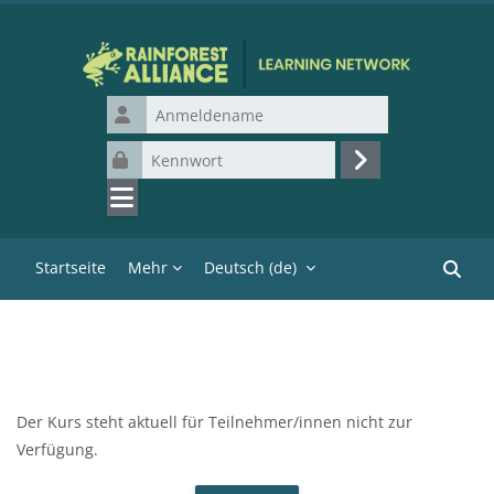
Zum Hauptinhalt
Anmeldename
Kennwort
Login
Startseite
Mehr
Deutsch ‎(de)‎
Kurse 
Der Kurs steht aktuell für Teilnehmer/innen nicht zur
Verfügung.