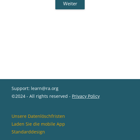
Weiter
Support: learn@ra.org
©2024 - All rights reserved -
Privacy Policy
Unsere Datenlöschfristen
Laden Sie die mobile App
Standarddesign