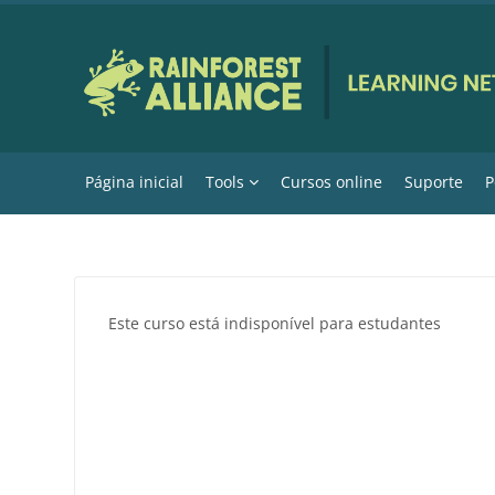
Ir para o conteúdo principal
Página inicial
Tools
Cursos online
Suporte
P
Este curso está indisponível para estudantes