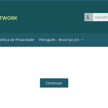
Identificação 
olítica de Privacidade
Português - Brasil ‎(pt_br)‎
Continuar